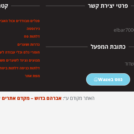
פרטי יצירת קשר
קטג
פנלים מבודדים וכול האבי
נירוסטה
elbar70
דלתות פח
גדרות ושערים
כתובת המפעל
חומרי גלם וכלי עבודה לע
מנועים וציוד לשערים חש
דלתות כניסה דלתות ביטחו
מפת אתר
נווט בWaze
האתר מקודם ע״:
אברהם בדוש – מקדם אתרים
ש