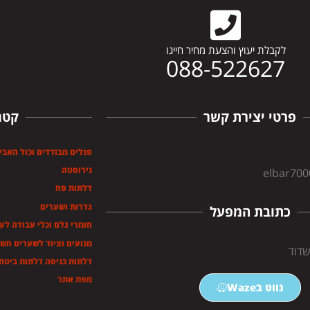
לקבלת יעוץ והצעת מחיר חייגו
088-522627
פרטי יצירת קשר
קטג
פנלים מבודדים וכול האבי
נירוסטה
elbar70
דלתות פח
גדרות ושערים
כתובת המפעל
חומרי גלם וכלי עבודה לע
מנועים וציוד לשערים חש
דלתות כניסה דלתות ביטחו
מפת אתר
נווט בWaze