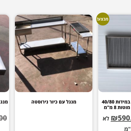
מבצע!
מנגל – משטח צלייה במידות 40/80
מנגל עם כיור נירוסטה
מנגל
00
₪
590
לא
"מ