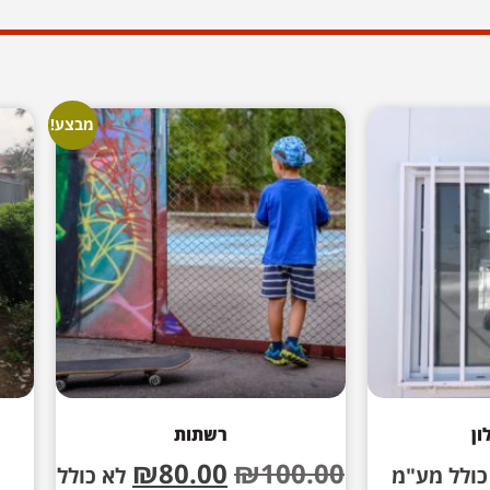
מבצע!
ון
רשתות
₪
80.00
₪
100.00
כולל מע"מ
לא כולל