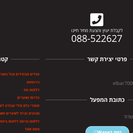
לקבלת יעוץ והצעת מחיר חייגו
088-522627
פרטי יצירת קשר
קטג
פנלים מבודדים וכול האבי
נירוסטה
elbar70
דלתות פח
גדרות ושערים
כתובת המפעל
חומרי גלם וכלי עבודה לע
מנועים וציוד לשערים חש
דלתות כניסה דלתות ביטחו
מפת אתר
נווט בWaze