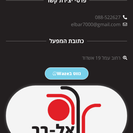
פרטי יצירת קשר
088-522627
elbar7000@gmail.com
כתובת המפעל
רחוב עמל 19 אשדוד
נווט בWaze