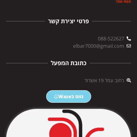
מפת אתר
פרטי יצירת קשר
088-522627
elbar7000@gmail.com
כתובת המפעל
רחוב עמל 19 אשדוד
נווט בWaze