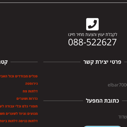
לקבלת יעוץ והצעת מחיר חייגו
088-522627
פרטי יצירת קשר
קטג
פנלים מבודדים וכול האבי
נירוסטה
elbar70
דלתות פח
גדרות ושערים
כתובת המפעל
חומרי גלם וכלי עבודה לע
מנועים וציוד לשערים חש
דלתות כניסה דלתות ביטחו