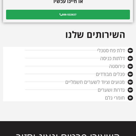
או חייגו עכשיו
088-522627
השירותים שלנו
דלת פח סטנלי
דלתות כניסה
נירוסטה
פנלים מבודדים
מנועים וציוד לשערים חשמליים
גדרות ושערים
חומרי גלם