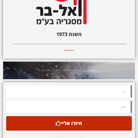
משנת 1973
החברה מספקת שירותים שונים למסגר, לחברות וללקוח הפרטי. השירותים שלנו כוללים: שירותי חיתוך וכיפוף פחים מסוגים שונים בעוביים שונים, ערגול פחים ופרופילים, חיתוכים בפלזמה ובלייזר בעוביים שונים, ניקוב, כרסום וחריטה, עיבוד נירוסטה ועוד.
קראו עוד אודותינו.
רוצים לקבל ייעוץ והצעת מחיר? מלאו את הפרטים ואנו נחזור אליכם
חיזרו אליי