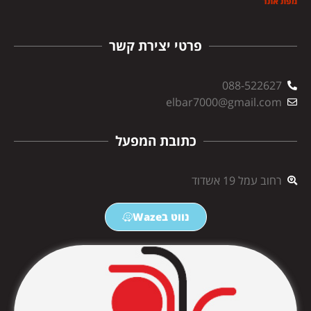
מפת אתר
פרטי יצירת קשר
088-522627
elbar7000@gmail.com
כתובת המפעל
רחוב עמל 19 אשדוד
נווט בWaze